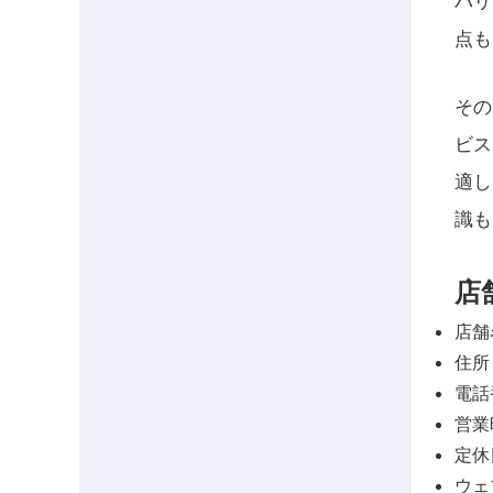
バリ
点も
その
ビス
適し
識も
店
店舗
住所
電話番
営業
定休
ウェ