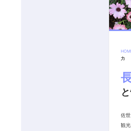
HOM
力
と
佐世
観光