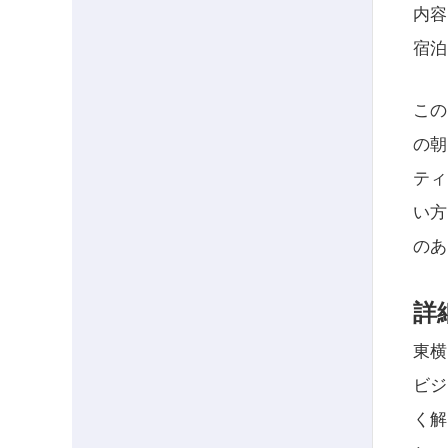
内容
宿泊
この
の朝
ティ
い方
のあ
詳
東横
ビジ
く解