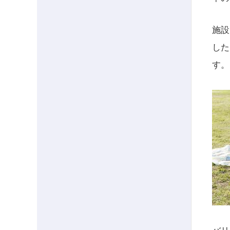
施設
した
す。